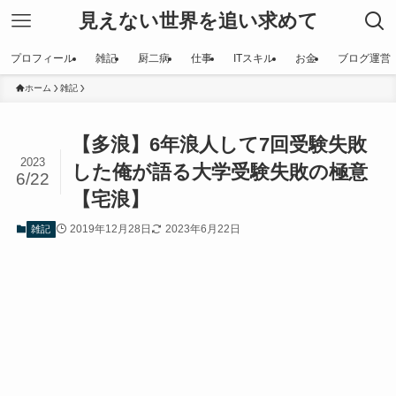
見えない世界を追い求めて
プロフィール
雑記
厨二病
仕事
ITスキル
お金
ブログ運営
ホーム
雑記
【多浪】6年浪人して7回受験失敗
2023
した俺が語る大学受験失敗の極意
6/22
【宅浪】
2019年12月28日
2023年6月22日
雑記