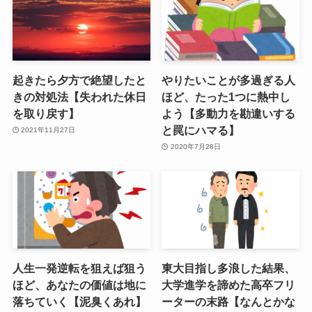
起きたら夕方で絶望したと
やりたいことが多過ぎる人
きの対処法【失われた休日
ほど、たった1つに熱中し
を取り戻す】
よう【多動力を勘違いする
と罠にハマる】
2021年11月27日
2020年7月28日
人生一発逆転を狙えば狙う
東大目指し多浪した結果、
ほど、あなたの価値は地に
大学進学を諦めた高卒フリ
落ちていく【泥臭くあれ】
ーターの末路【なんとかな