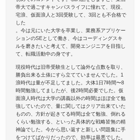
帝大で過ごすキャンパスライフに憧れて、現役、
宅浪、仮面浪人と3回受験して、3回とも不合格で
した
。今は元にいた大学を卒業し、業務系アプリケー
ションのSEとして働き、今はコーディングスキ
ルを磨きたいと考えて、開発エンジニアを目指し
て、転職活動中の身です。
現役時代は旧帝受験生として論外な点数を取り、
勝負出来る土俵にすら立てていませんでした。1
浪時代は量が不足してました。大体1日7時間〜8
時間勉強してましたが、後2時間必要でした。仮
面浪人時代は大学の講義以外の時間はほぼ全て勉
強していたので、量に関してはクリア出来ていた
ものの、方針が起きてる時間は全て勉強、倒れる
くらい勉強する、といった具体的な戦略皆無の精
神論でした。今から思い返すと新しい問題集に手
をつけてばかりだったので、効率は最悪でした。