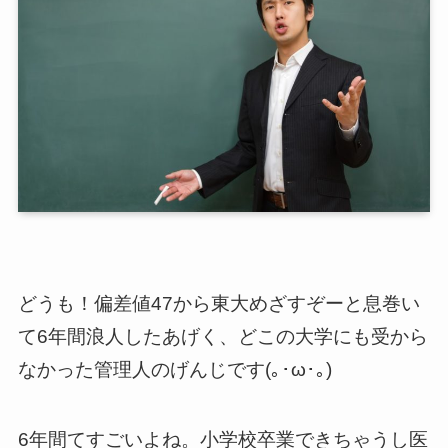
どうも！偏差値47から東大めざすぞーと息巻い
て6年間浪人したあげく、どこの大学にも受から
なかった管理人のげんじです(｡･ω･｡)
6年間てすごいよね。小学校卒業できちゃうし医