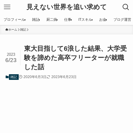
見えない世界を追い求めて
プロフィール
雑記
厨二病
仕事
ITスキル
お金
ブログ運営
ホーム
雑記
東大目指して6浪した結果、大学受
2023
験を諦めた高卒フリーターが就職
6/23
した話
2020年6月3日
2023年6月23日
雑記